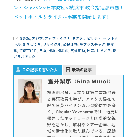
ン・ジャパン×日本財団×横浜市 政令指定都市初!!
ペットボトルリサイクル事業を開始します!
SDGs
,
アジア
,
アップサイクル
,
サステナビリティ
,
ペットボ
トル
,
まちづくり
,
リサイクル
,
公民連携
,
廃プラスチック
,
廃棄
物
,
持続可能性
,
日本
,
横浜
,
横浜市
,
気候変動
,
神奈川
,
脱プラ
,
脱
プラスチック
この記事を書いた人
最新の記事
室井梨那（Rina Muroi）
横浜市出身。大学では第二言語習得
と英語教育を学び、アメリカ滞在を
経て日英バイリンガルの発信力を磨
く。Circular Yokohamaでは、地元に
根差したネットワークと国際的な視
野を活かし、取材やツアー企画、地
域の活性化に取り組んでいる。原動