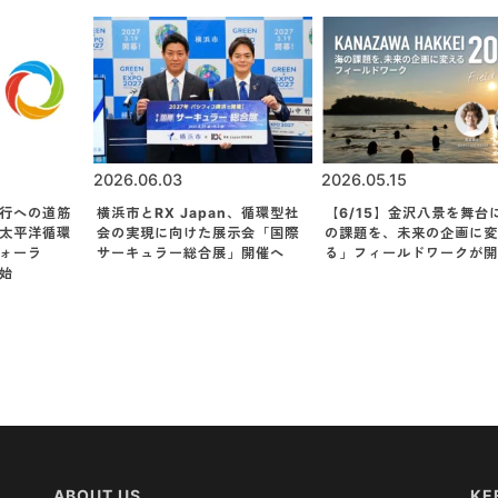
2026.06.03
2026.05.15
行への道筋
横浜市とRX Japan、循環型社
【6/15】金沢八景を舞台
太平洋循環
会の実現に向けた展示会「国際
の課題を、未来の企画に変
フォーラ
サーキュラー総合展」開催へ
る」フィールドワークが開
始
ABOUT US
KE