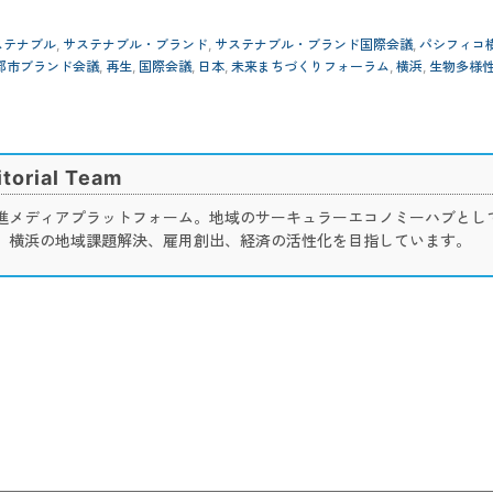
ステナブル
,
サステナブル・ブランド
,
サステナブル・ブランド国際会議
,
パシフィコ
来都市ブランド会議
,
再生
,
国際会議
,
日本
,
未来まちづくりフォーラム
,
横浜
,
生物多様
torial Team
進メディアプラットフォーム。地域のサーキュラーエコノミーハブとし
、横浜の地域課題解決、雇用創出、経済の活性化を目指しています。