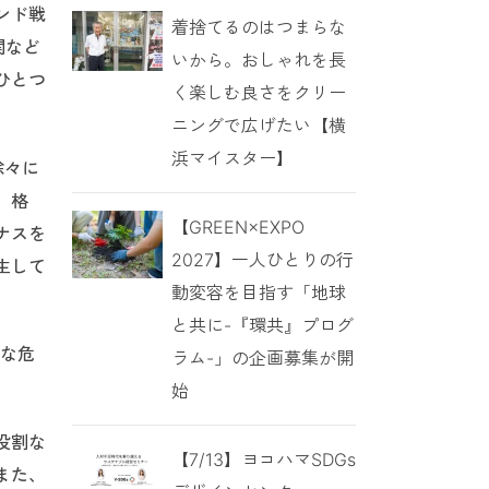
ンド戦
着捨てるのはつまらな
関など
いから。おしゃれを長
ひとつ
く楽しむ良さをクリー
ニングで広げたい【横
浜マイスター】
徐々に
、格
【GREEN×EXPO
ナスを
2027】一人ひとりの行
生して
動変容を目指す「地球
と共に-『環共』プログ
大な危
ラム-」の企画募集が開
始
役割な
【7/13】ヨコハマSDGs
また、