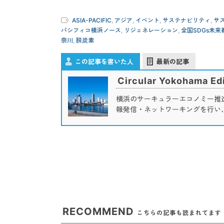
ASIA-PACIFIC
,
アジア
,
イベント
,
サステナビリティ
,
サ
パシフィコ横浜ノース
,
リジェネレーション
,
全国SDGs未
奈川
,
脱炭素
この記事を書いた人
最新の記事
Circular Yokohama Edi
横浜のサーキュラーエコノミー推
報発信・ネットワーキングを行い
RECOMMEND
こちらの記事も読まれてます