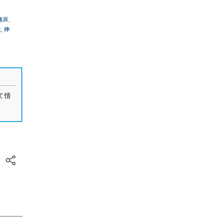
横浜
,
性
,
神
て情