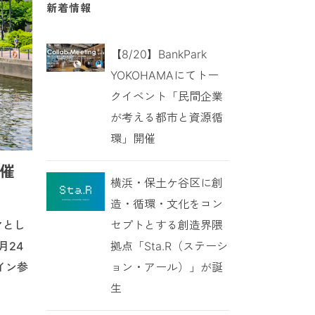
新着情報
【8/20】BankPark
YOKOHAMAにてトー
クイベント「民間企業
が考える都市と資源循
環」開催
開催
横浜・保土ケ谷区に創
造・循環・文化をコン
セプトとする創造界隈
マとし
拠点「Sta.R（ステーシ
月24
ョン・アール）」が誕
イン参
生