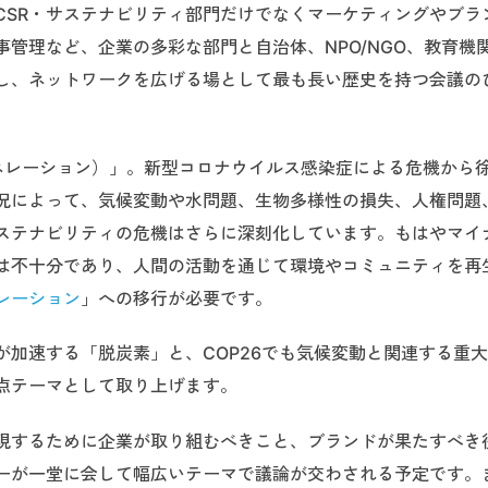
CSR・サステナビリティ部門だけでなくマーケティングやブラ
管理など、企業の多彩な部門と自治体、NPO/NGO、教育機
し、ネットワークを広げる場として最も長い歴史を持つ会議の
ジェネレーション）」。新型コロナウイルス感染症による危機から
況によって、気候変動や水問題、生物多様性の損失、人権問題
ステナビリティの危機はさらに深刻化しています。もはやマイ
は不十分であり、人間の活動を通じて環境やコミュニティを再
レーション
」への移行が必要です。
加速する「脱炭素」と、COP26でも気候変動と関連する重
点テーマとして取り上げます。
現するために企業が取り組むべきこと、ブランドが果たすべき
ーが一堂に会して幅広いテーマで議論が交わされる予定です。