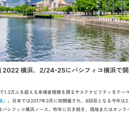
022 横浜、2/24-25にパシフィコ横浜で
ルで1.3万人を超える来場者規模を誇るサステナビリティをテー
議
」。日本では2017年3月に初開催され、6回目となる今年は2
場はパシフィコ横浜ノース。昨年に引き続き、現地またはオンラ