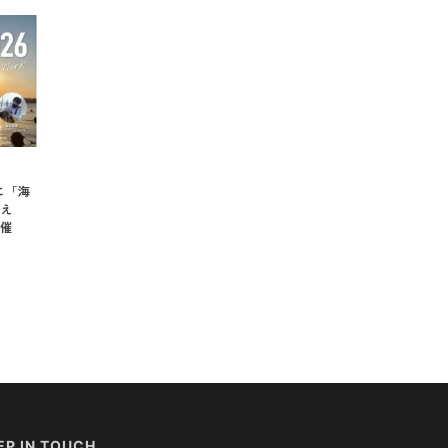
に「海
え
催
EP IN TOUCH