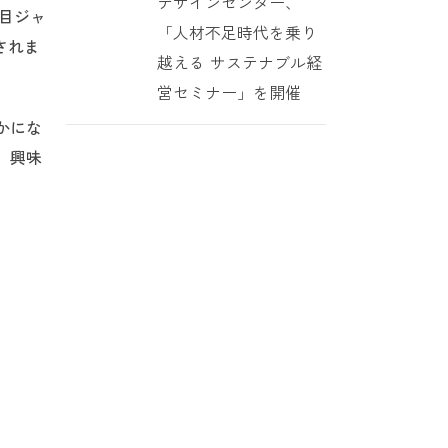
デザインセンター、
回目ジャ
「人材不足時代を乗り
されま
越える サステナブル経
営セミナー」を開催
かにな
。興味