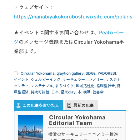
・ウェブサイト：
https://manabiyakokorobosh.wixsite.com/polaris
★イベントに関するお問い合わせは、
Peatixペー
ジ
のメッセージ機能またはCircular Yokohama事
業部まで。
Circular Yokohama
,
qlaytion gallery
,
SDGs
,
YADORESI
,
イベント
,
ウェルビーイング
,
サーキュラーエコノミー
,
サステナ
ビリティ
,
サステナブル
,
まちづくり
,
地域活性化
,
循環型社会
,
循
環型経済
,
持続可能性
,
日本
,
星天qlay
,
本
,
横浜
,
読書会
この記事を書いた人
最新の記事
Circular Yokohama
Editorial Team
横浜のサーキュラーエコノミー推進