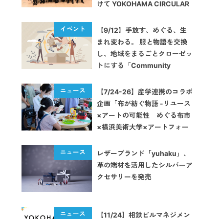
けて YOKOHAMA CIRCULAR
FASHION GATHERING」を開
催しました
【9/12】手放す、めぐる、生
まれ変わる。 服と物語を交換
し、地域をまるごとクローゼッ
トにする「Community
Loops」キックオフイベント
が開催
【7/24-26】産学連携のコラボ
企画「布が紡ぐ物語 -リユース
×アートの可能性 めぐる布市
×横浜美術大学×アートフォー
ラムあざみ野」が開催
レザーブランド「yuhaku」、
革の端材を活用したシルバーア
クセサリーを発売
【11/24】相鉄ビルマネジメン