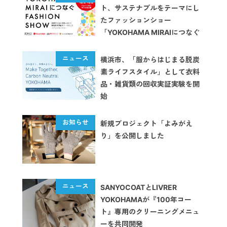
ト、サステナブルをテーマにし
たファッションショー
「YOKOHAMA MIRAIにつなぐ
FASHION SHOW」を横浜ジョ
イナスで開催
横浜市、「服からはじまる脱炭
素ライフスタイル」として衣料
品・雑貨類の回収実証実験を開
始
新規プロジェクト「よみがえ
り」を公開しました
SANYOCOATとLIVRER
YOKOHAMAが『100年コー
ト』専用のクリーニングメニュ
ーを共同開発