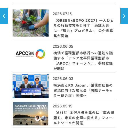
2026.07.15
【GREEN×EXPO 2027】一人ひと
りの行動変容を目指す「地球と共
に-『環共』プログラム-」の企画募
集が開始
2026.06.05
横浜で循環型都市移行への道筋を議
論する「アジア太平洋循環型都市
（APCC）フォーラム」、参加登録
が開始
2026.06.03
横浜市とRX Japan、循環型社会の
実現に向けた展示会「国際サーキュ
ラー総合展」開催へ
2026.05.15
【6/15】金沢八景を舞台に「海の課
題を、未来の企画に変える」フィー
ルドワークが開催