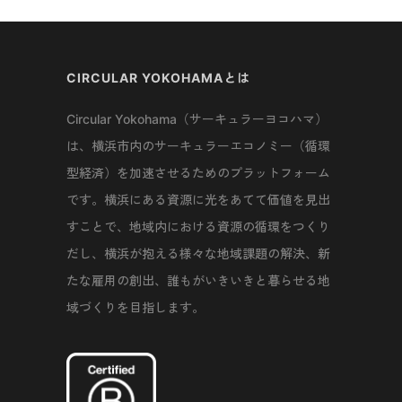
CIRCULAR YOKOHAMAとは
Circular Yokohama（サーキュラーヨコハマ）
は、横浜市内のサーキュラーエコノミー（循環
型経済）を加速させるためのプラットフォーム
です。横浜にある資源に光をあてて価値を見出
すことで、地域内における資源の循環をつくり
だし、横浜が抱える様々な地域課題の解決、新
たな雇用の創出、誰もがいきいきと暮らせる地
域づくりを目指します。