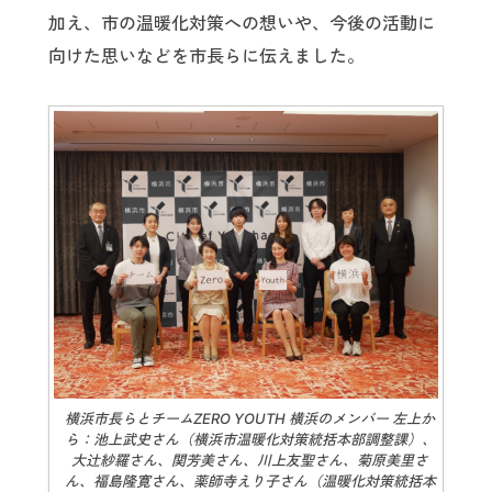
加え、市の温暖化対策への想いや、今後の活動に
向けた思いなどを市長らに伝えました。
横浜市長らとチームZERO YOUTH 横浜のメンバー 左上か
ら：池上武史さん（横浜市温暖化対策統括本部調整課）、
大辻紗羅さん、関芳美さん、川上友聖さん、菊原美里さ
ん、福島隆寛さん、薬師寺えり子さん（温暖化対策統括本