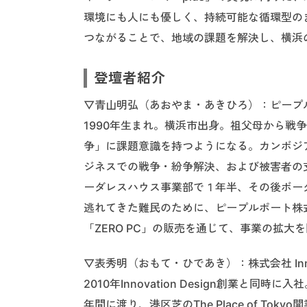
環境にも人にも優しく、持続可能な循環型の
つながることで、地域の課題を解決し、横浜
登壇者紹介
▽青山明弘（あおやま・あきひろ）：ピープ
1990年生まれ。横浜市出身。祖父母から戦
争」に課題意識を持つようになる。カンボジ
ジネスでの戦争・紛争解決、および被害者の
ーダレスハウス事業部で１年半、その後ボー
逃れてきた難民のために、ピープルポート株
「ZERO PC」の販売を通じて、事業の拡大
▽表秀明（おもて・ひであき）：株式会社 Innova
2010年Innovation Design創業と
年間に渡り、港区芝のThe Place of 