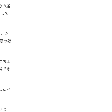
分の居
として
し、た
語の壁
立ち上
得でき
たとい
品は