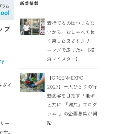
新着情報
着捨てるのはつまらな
アップ
いから。おしゃれを長
く楽しむ良さをクリー
ニングで広げたい【横
浜マイスター】
my
【GREEN×EXPO
をダイ
2027】一人ひとりの行
動変容を目指す「地球
と共に-『環共』プログ
ラム-」の企画募集が開
始
「サー
です。