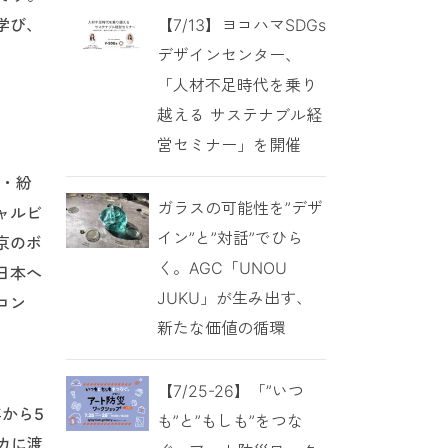
【7/13】ヨコハマSDGs
学び、
デザインセンター、
「人材不足時代を乗り
越える サステナブル経
営セミナー」を開催
争・紛
ガラスの可能性を”デザ
ャルビ
イン”と”対話”でひら
京のボ
く。AGC「UNOU
日本へ
JUKU」が生み出す、
コン
新たな価値の循環
【7/25-26】「”いつ
年から5
も”と”もしも”をつな
ンカに渡