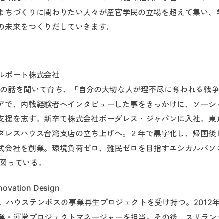
まちづくりに関わりたい人々が産官学民の立場を超えて集い、
の未来をつくりだしていきます。
ルポート株式会社
争の話を聞いて育ち、「自分の大切な人が理不尽に奪われる戦
アで、内戦経験者へインタビューした事をきっかけに、ソーシ
支援を志す。新卒で株式会社ボーダレス・ジャパンに入社。東
ダレスハウス台湾支店の立ち上げへ。２年で黒字化し、帰国後
式会社を創業。環境負荷ゼロ、難民ゼロを目指すエシカルパソ
を図っている。
tion Design
同時に入社。ハウステンボスの事業再生プロジェクトを受け持つ。2012
Tokyo開業・運営プロジェクトマネージャーを担当。その後、スリラ