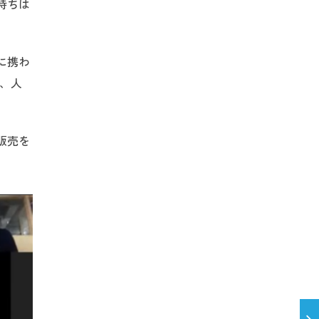
持ちは
に携わ
し、人
販売を