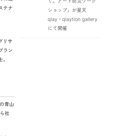
ぐ。アート防災ワーク
ステナ
ショップ」が星天
qlay・qlaytion gallery
にて開催
グリサ
プラン
士。
社の青山
がら社