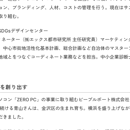
ョン、ブランディング、人材、コストの管理を行う。現在はサ
取り組む。
DGsデザインセンター
ィネーター（㈱エックス都市研究所 主任研究員）マーケティン
。中心市街地活性化基本計画、総合計画など自治体のマスター
地域とをつなぐコーディネート業務などを担当。中小企業診断
を創り出す
コン「ZERO PC」の事業に取り組むピープルポート株式会
を続ける青山さんは、金沢区の生まれ育ち。横浜を盛り上げな
だきました。