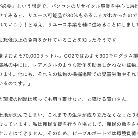
ルが必要』という想定で、パソコンのリサイクル事業を中心に展
せてみると、リユース可能品が30％もあることがわかったので
れていこう！と考え、リユース事業を軸に進めることにしまし
に想像以上の負荷をかけていることを知ったそうです。
およそ70,000リットル。CO2ではおよそ300キログラム
部品の中には、レアメタルのような紛争を助長しかねない鉱物
ります。他にも、それらの鉱物の採掘場所での児童労働やそれ
いるのです。」
と環境の問題は切っても切り離せない、と続ける青山さん。
土地が沈んでしまい、これまでの生活が成り立たなくなったり
なっています。私は難民支援を行う立場として、難民の数をさ
すことはできません。そのため、ピープルポートでは環境負荷