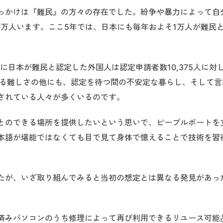
っかけは『難民』の方々の存在でした。紛争や暴力によって自
0万人います。ここ5年では、日本にも毎年およそ1万人が難民
に日本が難民と認定した外国人は認定申請者数10,375人に対
得る難しさの他にも、認定を待つ間の不安定な暮らし、そして言
されている人々が多くいるのです。
とのできる場所を提供したいという思いで、ピープルポートを
本語が堪能ではなくても目で見て身体で憶えることで技術を習
たが、いざ取り組んでみると当初の想定とは異なる発見があっ
済みパソコンのうち修理によって再び利用できるリユース可能