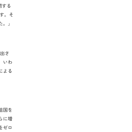
開する
す。そ
た。」
排出さ
、いわ
による
祖国を
らに増
をゼロ