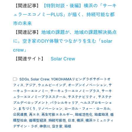
【関連記事】
【特別対談・後編】横浜の「サーキ
ュラーエコノミーPLUS」が描く、持続可能な都
市の未来
【関連記事】
地域の課題が、地域の課題解決拠点
に。空き家のDIY体験でつながりを生む「solar
crew」
【関連サイト】
Solar Crew
SDGs
,
Solar Crew
,
YOKOHAMAリビングラボサポートオ
フィス
,
アジア
,
ウェルビーイング
,
オープンイノベーション
,
サ
ーキュラーエコノミー
,
サーキュラーエコノミープラス
,
サーキ
ュラーエコノミープラススクール
,
サステナビリティ
,
サステナ
ブルデベロップメント
,
パラレルキャリア
,
ヘルスプロモーショ
ン
,
まちづくり
,
リノベーション
,
ローカル・フォー・ローカル
,
公民連携
,
再エネ
,
再生可能エネルギー
,
地域活性化
,
地産地消
,
循
環型社会
,
循環型経済
,
持続可能性
,
日本
,
横浜
,
横浜コミュニティ
デザイン・ラボ
,
神奈川
,
空き家
,
箱根