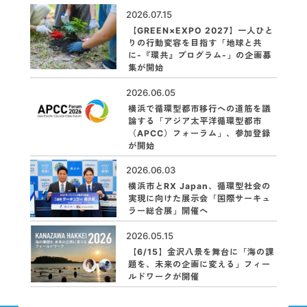
2026.07.15
【GREEN×EXPO 2027】一人ひと
りの行動変容を目指す「地球と共
に-『環共』プログラム-」の企画募
集が開始
2026.06.05
横浜で循環型都市移行への道筋を議
論する「アジア太平洋循環型都市
（APCC）フォーラム」、参加登録
が開始
2026.06.03
横浜市とRX Japan、循環型社会の
実現に向けた展示会「国際サーキュ
ラー総合展」開催へ
2026.05.15
【6/15】金沢八景を舞台に「海の課
題を、未来の企画に変える」フィー
ルドワークが開催