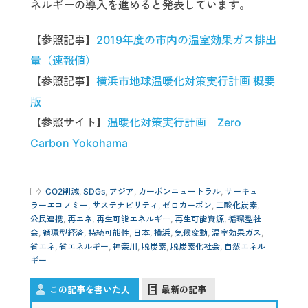
ネルギーの導入を進めると発表しています。
【参照記事】
2019年度の市内の温室効果ガス排出
量（速報値）
【参照記事】
横浜市地球温暖化対策実行計画 概要
版
【参照サイト】
温暖化対策実行計画 Zero
Carbon Yokohama
CO2削減
,
SDGs
,
アジア
,
カーボンニュートラル
,
サーキュ
ラーエコノミー
,
サステナビリティ
,
ゼロカーボン
,
二酸化炭素
,
公民連携
,
再エネ
,
再生可能エネルギー
,
再生可能資源
,
循環型社
会
,
循環型経済
,
持続可能性
,
日本
,
横浜
,
気候変動
,
温室効果ガス
,
省エネ
,
省エネルギー
,
神奈川
,
脱炭素
,
脱炭素化社会
,
自然エネル
ギー
この記事を書いた人
最新の記事