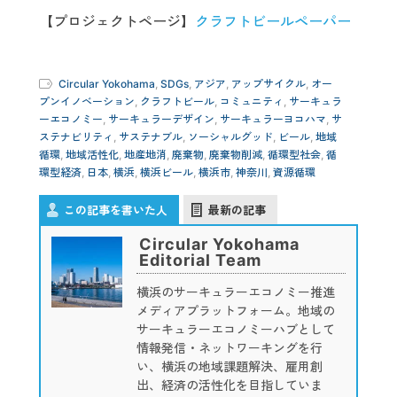
【プロジェクトページ】
クラフトビールペーパー
Circular Yokohama
,
SDGs
,
アジア
,
アップサイクル
,
オー
プンイノベーション
,
クラフトビール
,
コミュニティ
,
サーキュラ
ーエコノミー
,
サーキュラーデザイン
,
サーキュラーヨコハマ
,
サ
ステナビリティ
,
サステナブル
,
ソーシャルグッド
,
ビール
,
地域
循環
,
地域活性化
,
地産地消
,
廃棄物
,
廃棄物削減
,
循環型社会
,
循
環型経済
,
日本
,
横浜
,
横浜ビール
,
横浜市
,
神奈川
,
資源循環
この記事を書いた人
最新の記事
Circular Yokohama
Editorial Team
横浜のサーキュラーエコノミー推進
メディアプラットフォーム。地域の
サーキュラーエコノミーハブとして
情報発信・ネットワーキングを行
い、横浜の地域課題解決、雇用創
出、経済の活性化を目指していま