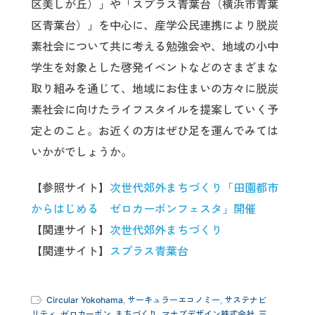
区美しが丘）」や「スプラス青葉台（横浜市青葉
区青葉台）」を中心に、産学公民連携により脱炭
素社会について共に考える勉強会や、地域の小中
学生を対象とした啓発イベントなどのさまざまな
取り組みを通じて、地域にお住まいの方々に脱炭
素社会に向けたライフスタイルを提案していく予
定とのこと。お近くの方はぜひ足を運んでみては
いかがでしょうか。
【参照サイト】
次世代郊外まちづくり「田園都市
からはじめる ゼロカーボンフェスタ」開催
【関連サイト】
次世代郊外まちづくり
【関連サイト】
スプラス青葉台
Circular Yokohama
,
サーキュラーエコノミー
,
サステナビ
リティ
,
ゼロカーボン
,
まちづくり
,
マナブデザイン株式会社
,
三