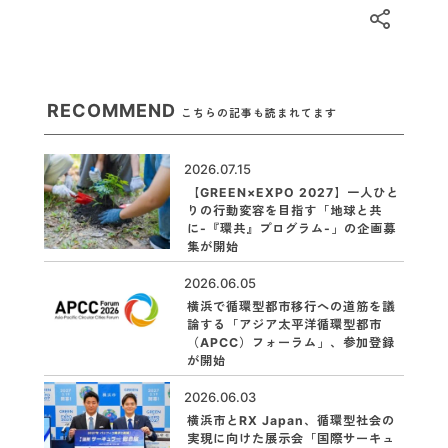
RECOMMEND
こちらの記事も読まれてます
2026.07.15
【GREEN×EXPO 2027】一人ひと
りの行動変容を目指す「地球と共
に-『環共』プログラム-」の企画募
集が開始
2026.06.05
横浜で循環型都市移行への道筋を議
論する「アジア太平洋循環型都市
（APCC）フォーラム」、参加登録
が開始
2026.06.03
横浜市とRX Japan、循環型社会の
実現に向けた展示会「国際サーキュ