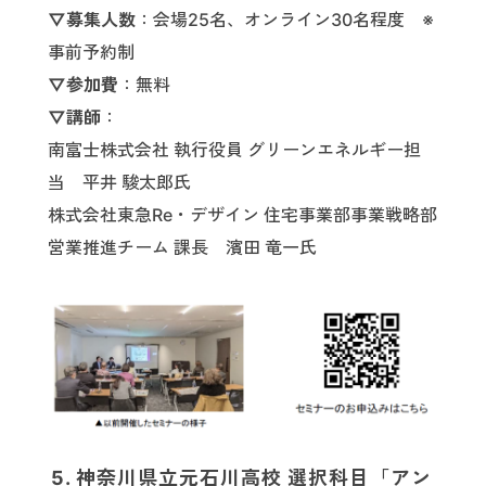
▽募集人数
：会場25名、オンライン30名程度 ※
事前予約制
▽参加費
：無料
▽講師
：
南富士株式会社 執行役員 グリーンエネルギー担
当 平井 駿太郎氏
株式会社東急Re・デザイン 住宅事業部事業戦略部
営業推進チーム 課長 濱田 竜一氏
5. 神奈川県立元石川高校 選択科目「アン