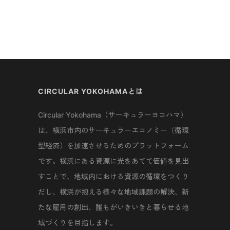
CIRCULAR YOKOHAMAとは
Circular Yokohama（サーキュラーヨコハマ）
は、横浜市内のサーキュラーエコノミー（循環
型経済）を加速させるためのプラットフォーム
です。横浜にある資源に光をあてて価値を見出
すことで、地域内における資源の循環をつくり
だし、横浜が抱える様々な地域課題の解決、新
たな雇用の創出、誰もがいきいきと暮らせる地
域づくりを目指します。