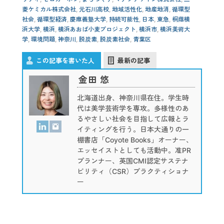
菱ケミカル株式会社
,
元石川高校
,
地域活性化
,
地産地消
,
循環型
社会
,
循環型経済
,
慶應義塾大学
,
持続可能性
,
日本
,
東急
,
桐蔭横
浜大学
,
横浜
,
横浜あおば小麦プロジェクト
,
横浜市
,
横浜美術大
学
,
環境問題
,
神奈川
,
脱炭素
,
脱炭素社会
,
青葉区
この記事を書いた人
最新の記事
金田 悠
北海道出身、神奈川県在住。学生時
代は美学芸術学を専攻。多様性のあ
るやさしい社会を目指して広報とラ
イティングを行う。日本大通りの一
棚書店「Coyote Books」オーナー、
エッセイストとしても活動中。准PR
プランナー、英国CMI認定サステナ
ビリティ（CSR）プラクティショナ
ー