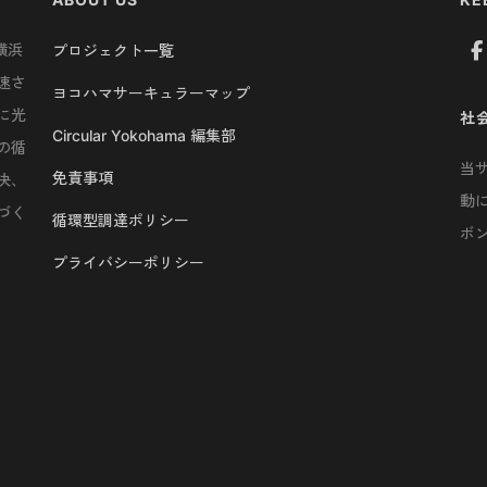
横浜
プロジェクト一覧
速さ
ヨコハマサーキュラーマップ
に光
社
Circular Yokohama 編集部
の循
当
免責事項
決、
動
づく
循環型調達ポリシー
ボ
プライバシーポリシー