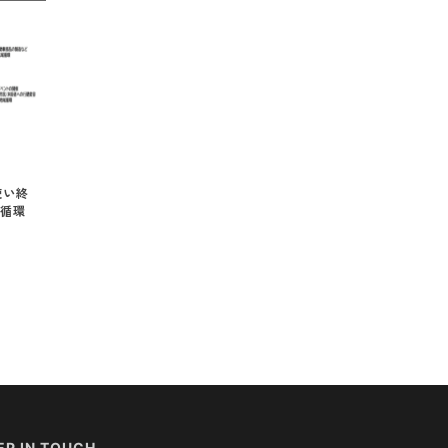
使い終
循環
EP IN TOUCH