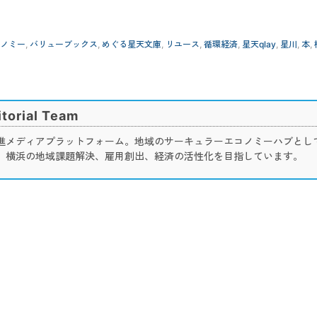
ノミー
,
バリューブックス
,
めぐる星天文庫
,
リユース
,
循環経済
,
星天qlay
,
星川
,
本
,
torial Team
進メディアプラットフォーム。地域のサーキュラーエコノミーハブとし
、横浜の地域課題解決、雇用創出、経済の活性化を目指しています。