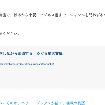
可能で、絵本から小説、ビジネス書まで、ジャンルを問わず本
認ください。
旅しながら循環する「めぐる星天文庫」
cular.yokohama/projects/meguruhoshitenbunko/
へいくのか。バリューブックスが描く、循環の物語