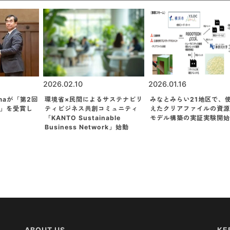
2026.02.10
2026.01.16
hamaが「第2回
環境省×民間によるサステナビリ
みなとみらい21地区で、
」を受賞し
ティビジネス共創コミュニティ
えたクリアファイルの資源
「KANTO Sustainable
モデル構築の実証実験開始
Business Network」始動
ABOUT US
KE