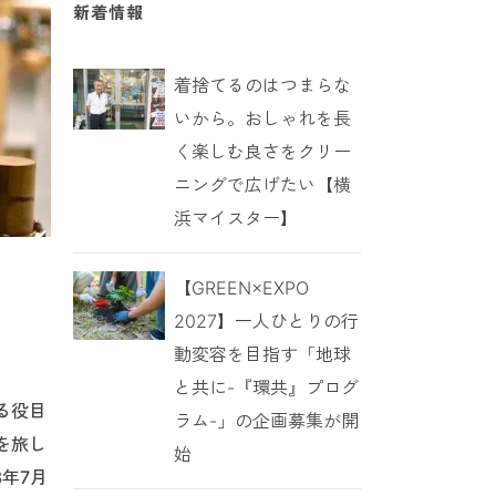
新着情報
着捨てるのはつまらな
いから。おしゃれを長
く楽しむ良さをクリー
ニングで広げたい【横
浜マイスター】
【GREEN×EXPO
2027】一人ひとりの行
動変容を目指す「地球
と共に-『環共』プログ
る役目
ラム-」の企画募集が開
を旅し
始
年7月