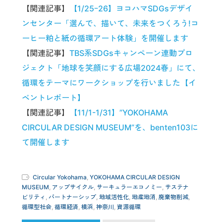
【関連記事】
【1/25ｰ26】ヨコハマSDGsデザイ
ンセンター「選んで、描いて、未来をつくろう!コ
ーヒー粕と紙の循環アート体験」を開催します
【関連記事】
TBS系SDGsキャンペーン連動プロ
ジェクト「地球を笑顔にする広場2024春」にて、
循環をテーマにワークショップを行いました【イ
ベントレポート】
【関連記事】
【11/1-1/31】”YOKOHAMA
CIRCULAR DESIGN MUSEUM”を、benten103に
て開催します
Circular Yokohama
,
YOKOHAMA CIRCULAR DESIGN
MUSEUM
,
アップサイクル
,
サーキュラーエコノミー
,
サステナ
ビリティ
,
パートナーシップ
,
地域活性化
,
地産地消
,
廃棄物削減
,
循環型社会
,
循環経済
,
横浜
,
神奈川
,
資源循環