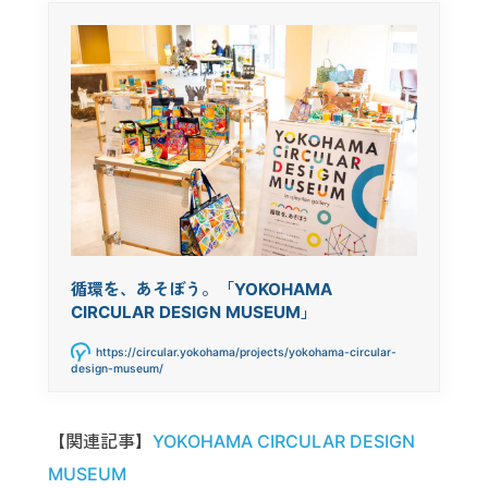
循環を、あそぼう。「YOKOHAMA
CIRCULAR DESIGN MUSEUM」
https://circular.yokohama/projects/yokohama-circular-
design-museum/
【関連記事】
YOKOHAMA CIRCULAR DESIGN
MUSEUM