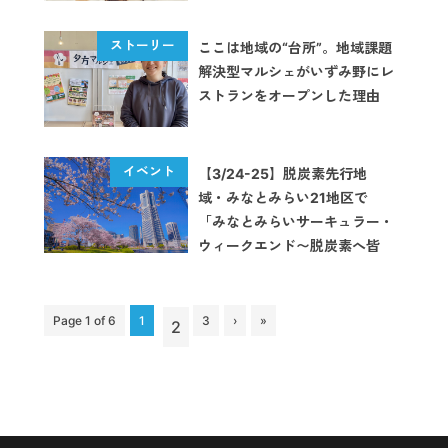
ここは地域の“台所”。地域課題
解決型マルシェがいずみ野にレ
ストランをオープンした理由
【3/24-25】脱炭素先行地
域・みなとみらい21地区で
「みなとみらいサーキュラー・
ウィークエンド〜脱炭素へ皆
TRY！〜」が開催
Page 1 of 6
1
3
›
»
2