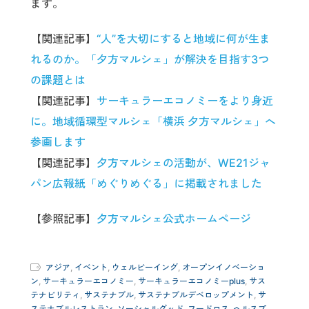
ます。
【関連記事】
“人”を大切にすると地域に何が生ま
れるのか。「夕方マルシェ」が解決を目指す3つ
の課題とは
【関連記事】
サーキュラーエコノミーをより身近
に。地域循環型マルシェ「横浜 夕方マルシェ」へ
参画します
【関連記事】
夕方マルシェの活動が、WE21ジャ
パン広報紙「めぐりめぐる」に掲載されました
【参照記事】
夕方マルシェ公式ホームページ
アジア
,
イベント
,
ウェルビーイング
,
オープンイノベーショ
ン
,
サーキュラーエコノミー
,
サーキュラーエコノミーplus
,
サス
テナビリティ
,
サステナブル
,
サステナブルデベロップメント
,
サ
ステナブルレストラン
,
ソーシャルグッド
,
フードロス
,
ヘルスプ