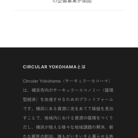
の企画募集が開始
CIRCULAR YOKOHAMAとは
Circular Yokohama（サーキュラーヨコハマ）
は、横浜市内のサーキュラーエコノミー（循環
型経済）を加速させるためのプラットフォーム
です。横浜にある資源に光をあてて価値を見出
すことで、地域内における資源の循環をつくり
だし、横浜が抱える様々な地域課題の解決、新
たな雇用の創出、誰もがいきいきと暮らせる地