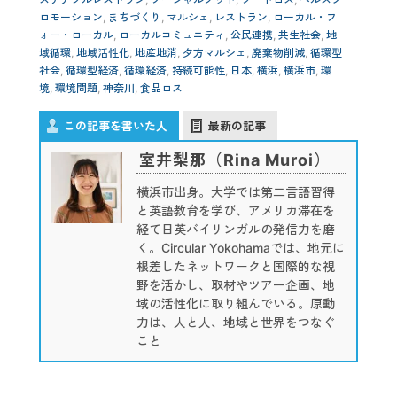
ロモーション
,
まちづくり
,
マルシェ
,
レストラン
,
ローカル・フ
ォー・ローカル
,
ローカルコミュニティ
,
公民連携
,
共生社会
,
地
域循環
,
地域活性化
,
地産地消
,
夕方マルシェ
,
廃棄物削減
,
循環型
社会
,
循環型経済
,
循環経済
,
持続可能性
,
日本
,
横浜
,
横浜市
,
環
境
,
環境問題
,
神奈川
,
食品ロス
この記事を書いた人
最新の記事
室井梨那（Rina Muroi）
横浜市出身。大学では第二言語習得
と英語教育を学び、アメリカ滞在を
経て日英バイリンガルの発信力を磨
く。Circular Yokohamaでは、地元に
根差したネットワークと国際的な視
野を活かし、取材やツアー企画、地
域の活性化に取り組んでいる。原動
力は、人と人、地域と世界をつなぐ
こと