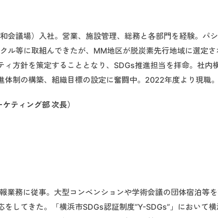
平和会議場）入社。営業、施設管理、総務と各部門を経験。パ
イクル等に取組んできたが、MM地区が脱炭素先行地域に選定さ
ティ方針を策定することとなり、SDGs推進担当を拝命。社内
体制の構築、組織目標の設定に奮闘中。2022年度より現職
ーケティング部 次長）
広報業務に従事。大型コンベンションや学術会議の団体宿泊等
してきた。「横浜市SDGs認証制度”Y-SDGs”」において