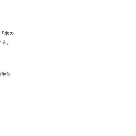
「木の
ける。
自治体