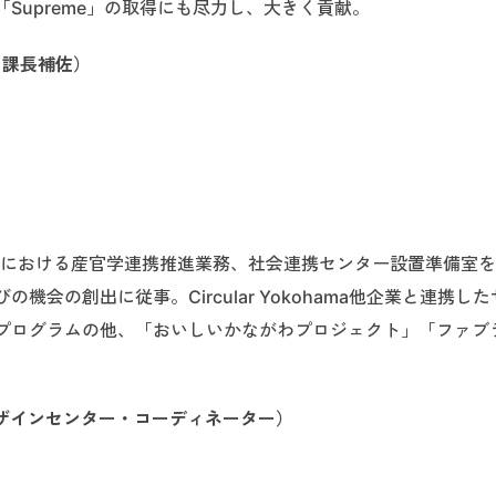
Supreme」の取得にも尽力し、大きく貢献。
ー課長補佐）
究における産官学連携推進業務、社会連携センター設置準備室
会の創出に従事。Circular Yokohama他企業と連携し
プログラムの他、「おいしいかながわプロジェクト」「ファブ
デザインセンター・コーディネーター）