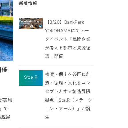
新着情報
【8/20】BankPark
YOKOHAMAにてトー
クイベント「民間企業
が考える都市と資源循
環」開催
開催
横浜・保土ケ谷区に創
造・循環・文化をコン
セプトとする創造界隈
拠点「Sta.R（ステーシ
が実施
ョン・アール）」が誕
』で
生
市脱炭