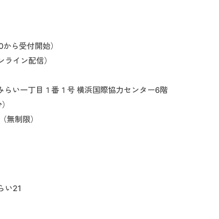
:30から受付開始）
ンライン配信）
なとみらい一丁目１番１号 横浜国際協力センター6階
分）
信（無制限）
い21