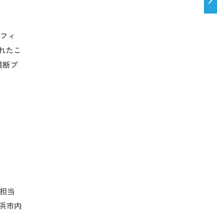
シフィ
れたこ
横断プ
。
を担当
横浜市内