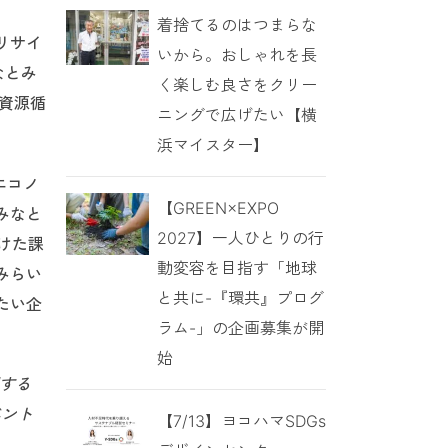
着捨てるのはつまらな
リサイ
いから。おしゃれを長
なとみ
く楽しむ良さをクリー
資源循
ニングで広げたい【横
浜マイスター】
エコノ
【GREEN×EXPO
みなと
2027】一人ひとりの行
けた課
動変容を目指す「地球
みらい
と共に-『環共』プログ
たい企
ラム-」の企画募集が開
始
催する
ベント
【7/13】ヨコハマSDGs