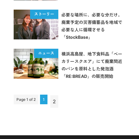
必要な場所に、必要な分だけ。
廃棄予定の災害備蓄品を地域で
必要な人に循環させる
「StockBase」
横浜高島屋、地下食料品「ベー
カリースクエア」にて廃棄間近
のパンを原料とした発泡酒
「RE:BREAD」の販売開始
Page 1 of 2
1
2