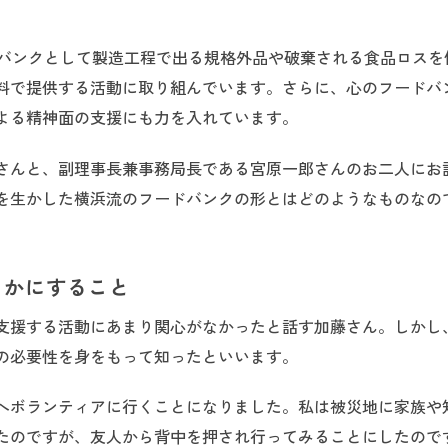
ドバンクとして製造工程で出る規格外品や破棄される食品ロスを
料で提供する活動に取り組んでいます。さらに、心のフードバ
よる精神面の支援にも力を入れています。
さんと、副理事長兼事務局長である宮原一郎さんのお二人にお
を生かした横浜流のフードバンクの形とはどのようなものなの
らかにすること
援する活動にあまり関心がなかったと話す加藤さん。しかし、2
の必要性を身をもって知ったといいます。
へボランティアに行くことになりました。私は被災地に家族や
たのですが、友人から背中を押され行ってみることにしたので