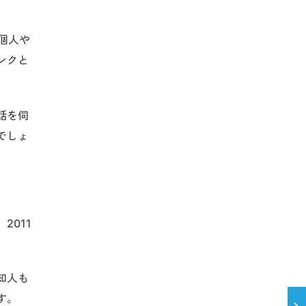
個人や
ンクと
話を伺
でしょ
011
知人も
す。