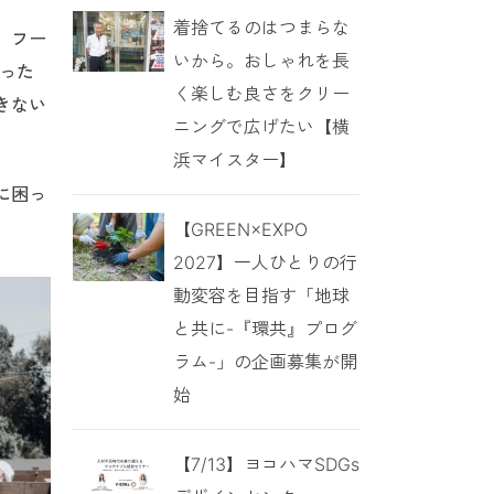
着捨てるのはつまらな
。フー
いから。おしゃれを長
まった
く楽しむ良さをクリー
きない
ニングで広げたい【横
浜マイスター】
に困っ
【GREEN×EXPO
2027】一人ひとりの行
動変容を目指す「地球
と共に-『環共』プログ
ラム-」の企画募集が開
始
【7/13】ヨコハマSDGs