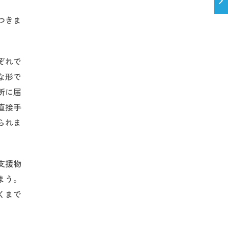
つきま
ぞれで
な形で
所に届
直接手
られま
支援物
まう。
くまで