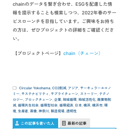
chainのデータを繋ぎ合わせ、ESGを配慮した情
報を提示することも模索しつつ、2022年春のサー
ビスローンチを目指しています。ご興味をお持ち
の方は、ぜひプロジェクトの詳細をご確認くださ
い。
【プロジェクトページ】
chain（チェーン）
Circular Yokohama
,
CO2削減
,
アジア
,
サーキュラーエコノ
ミー
,
サステナビリティ
,
サプライチェーン
,
ストーリー
,
テクノ
ロジー
,
ブロックチェーン
,
企業
,
地域循環
,
地域活性化
,
廃棄物削
減
,
循環共生社会
,
循環型社会
,
循環経済
,
日本
,
横浜
,
横浜市
,
環
境
,
生産者
,
画像
,
神奈川
,
製造現場
,
透明性
この記事を書いた人
最新の記事