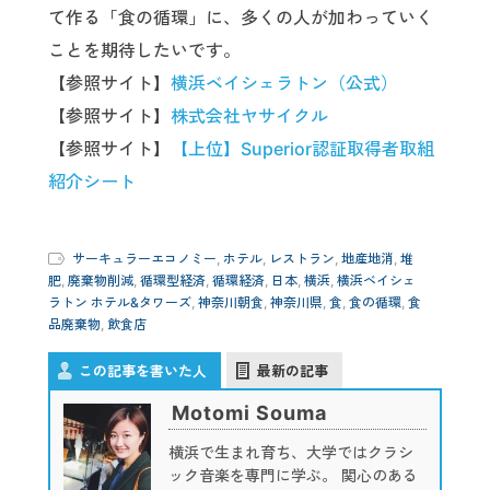
て作る「食の循環」に、多くの人が加わっていく
ことを期待したいです。
【参照サイト】
横浜ベイシェラトン（公式）
【参照サイト】
株式会社ヤサイクル
【参照サイト】
【上位】Superior認証取得者取組
紹介シート
サーキュラーエコノミー
,
ホテル
,
レストラン
,
地産地消
,
堆
肥
,
廃棄物削減
,
循環型経済
,
循環経済
,
日本
,
横浜
,
横浜ベイシェ
ラトン ホテル&タワーズ
,
神奈川朝食
,
神奈川県
,
食
,
食の循環
,
食
品廃棄物
,
飲食店
この記事を書いた人
最新の記事
Motomi Souma
横浜で生まれ育ち、大学ではクラシ
ック音楽を専門に学ぶ。 関心のある