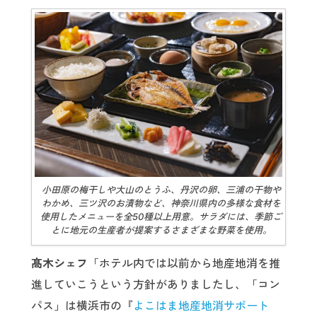
小田原の梅干しや大山のとうふ、丹沢の卵、三浦の干物や
わかめ、三ツ沢のお漬物など、神奈川県内の多様な食材を
使用したメニューを全50種以上用意。サラダには、季節ご
とに地元の生産者が提案するさまざまな野菜を使用。
髙木シェフ
「ホテル内では以前から地産地消を推
進していこうという方針がありましたし、「コン
パス」は横浜市の『
よこはま地産地消サポート