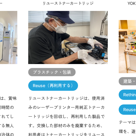
ー
リユーストナーカートリッジ
YOK
プラスチック・包装
建築
Reuse（再利用する）
Reth
」は、賞味
リユーストナーカートリッジは、使用済
業時間の
みのレーザープリンター用純正トナーカ
Reu
されてし
ートリッジを回収し、再利用した製品で
テーマは「
する無人
す。交換した部材のみを廃棄するため、
環を、遊
自治体の
利用者はトナーカートリッジをリユース