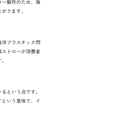
ロー製作のため、海
ながります。
海洋プラスチック問
製ストローが消費者
す。
いるという点です。
すという意味で、イ