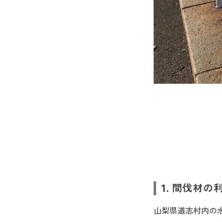
1. 間伐材
山梨県道志村内の