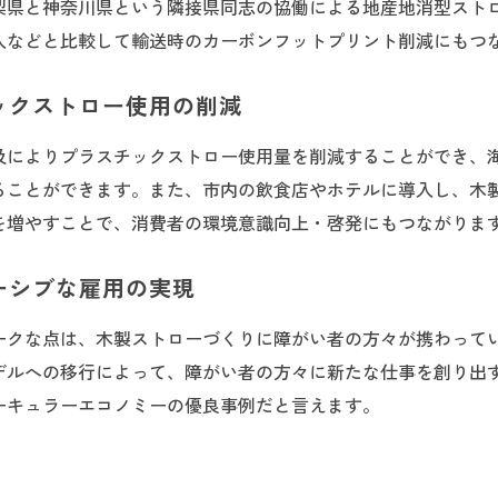
梨県と神奈川県という隣接県同志の協働による地産地消型スト
入などと比較して輸送時のカーボンフットプリント削減にもつ
チックストロー使用の削減
及によりプラスチックストロー使用量を削減することができ、
ることができます。また、市内の飲食店やホテルに導入し、木
を増やすことで、消費者の環境意識向上・啓発にもつながりま
ルーシブな雇用の実現
ークな点は、木製ストローづくりに障がい者の方々が携わって
デルへの移行によって、障がい者の方々に新たな仕事を創り出
ーキュラーエコノミーの優良事例だと言えます。