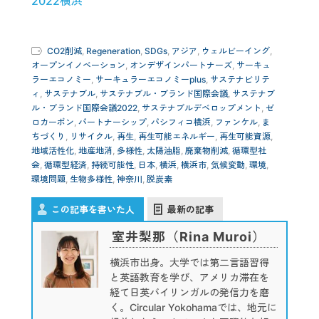
2022横浜
CO2削減
,
Regeneration
,
SDGs
,
アジア
,
ウェルビーイング
,
オープンイノベーション
,
オンデザインパートナーズ
,
サーキュ
ラーエコノミー
,
サーキュラーエコノミーplus
,
サステナビリテ
ィ
,
サステナブル
,
サステナブル・ブランド国際会議
,
サステナブ
ル・ブランド国際会議2022
,
サステナブルデベロップメント
,
ゼ
ロカーボン
,
パートナーシップ
,
パシフィコ横浜
,
ファンケル
,
ま
ちづくり
,
リサイクル
,
再生
,
再生可能エネルギー
,
再生可能資源
,
地域活性化
,
地産地消
,
多様性
,
太陽油脂
,
廃棄物削減
,
循環型社
会
,
循環型経済
,
持続可能性
,
日本
,
横浜
,
横浜市
,
気候変動
,
環境
,
環境問題
,
生物多様性
,
神奈川
,
脱炭素
この記事を書いた人
最新の記事
室井梨那（Rina Muroi）
横浜市出身。大学では第二言語習得
と英語教育を学び、アメリカ滞在を
経て日英バイリンガルの発信力を磨
く。Circular Yokohamaでは、地元に