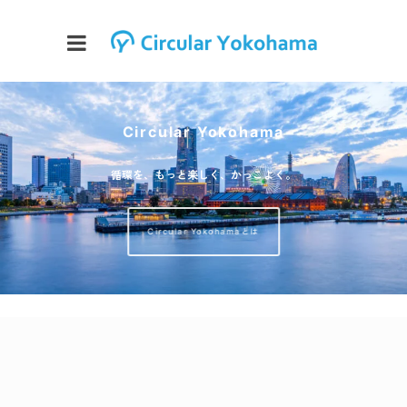
233
233
Circular Yokohama
循環を、もっと楽しく、かっこよく。
Circular Yokohamaとは
全
て
表
示
全