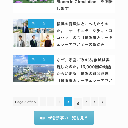
Bloom in Circulation」を開催
宿泊施設
します
（accommodation）
横浜の循環はどこへ向かうの
小売店
か。「サーキュラーシティ・ヨ
（shop）
コハマ」の今【横浜市とサーキ
ュラーエコノミーのあゆみ
飲食店
Vol.2】
（restaurant）
なぜ、家庭ごみ43％削減は実
現したのか。15,000回の対話
から始まる、横浜の資源循環
キ
【横浜市とサーキュラーエコノ
ャ
ミーのあゆみ Vol.1】
ン
Page 3 of 65
‹
1
2
3
5
›
»
4
セ
ル
新着記事の一覧を見る