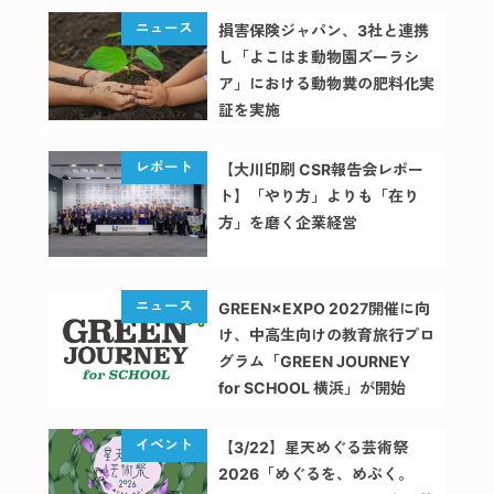
ット
損害保険ジャパン、3社と連携
（ikasa
し「よこはま動物園ズーラシ
spot）
ア」における動物糞の肥料化実
証を実施
プロジェ
クト拠点
【大川印刷 CSR報告会レポー
（project
ト】「やり方」よりも「在り
hub）
方」を磨く企業経営
マイボト
ルスポッ
GREEN×EXPO 2027開催に向
ト
け、中高生向けの教育旅行プロ
グラム「GREEN JOURNEY
（water
for SCHOOL 横浜」が開始
station）
会社
【3/22】星天めぐる芸術祭
（company）
2026「めぐるを、めぶく。