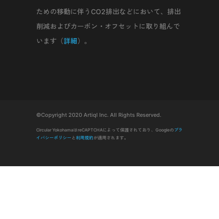
ための移動に伴うCO2排出などにおいて、排出
削減およびカーボン・オフセットに取り組んで
います（
詳細
）。
©Copyright 2020 Artiql Inc. All Rights Reserved.
Circular YokohamaはreCAPTCHAによって保護されており、Googleの
プラ
イバシーポリシー
と
利用規約
が適用されます。