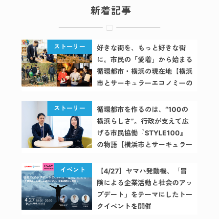
新着記事
て
ク
好きな街を、もっと好きな街
に。市民の「愛着」から始まる
リ
循環都市・横浜の現在地【横浜
市とサーキュラーエコノミーの
ア
あゆみ Vol.4】
循環都市を作るのは、“100の
横浜らしさ”。行政が支えて広
げる市民協働『STYLE100』
の物語【横浜市とサーキュラー
全表示
エコノミーのあゆみ Vol.3】
（All
【4/27】ヤマハ発動機、「冒
Category）
険による企業活動と社会のアッ
プデート」をテーマにしたトー
アイカ
クイベントを開催
サスポ