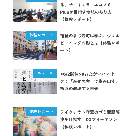
る、サーキュラーエコノミー
Plusが目指す地域のあり方
【体験レポート】
福祉のまち寿町に学ぶ、ウェル
ビーイングの形とは【体験レポ
ート】
<6/2開催>#おたがいハマ トー
ク：「進化思考」で生み出す、
横浜の循環する未来
テイクアウト容器のゴミ問題解
決を目指す、DXアイデアソン
【体験レポート】