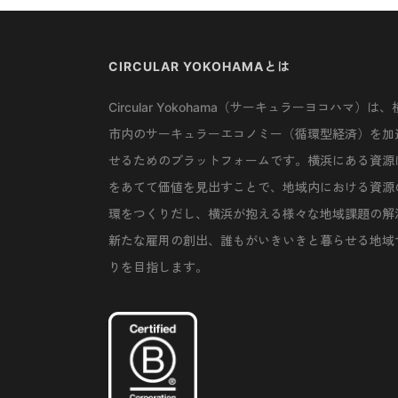
CIRCULAR YOKOHAMAとは
Circular Yokohama（サーキュラーヨコハマ）は、
市内のサーキュラーエコノミー（循環型経済）を加
せるためのプラットフォームです。横浜にある資源
をあてて価値を見出すことで、地域内における資源
環をつくりだし、横浜が抱える様々な地域課題の解
新たな雇用の創出、誰もがいきいきと暮らせる地域
りを目指します。