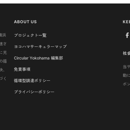
ABOUT US
KE
横浜
プロジェクト一覧
速さ
ヨコハマサーキュラーマップ
に光
社
Circular Yokohama 編集部
の循
当
免責事項
決、
動
づく
循環型調達ポリシー
ボ
プライバシーポリシー