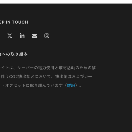
EP IN TOUCH
会への取り組み
サイトは、サーバーの電力使用と取材活動のための移
に伴うCO2排出などにおいて、排出削減およびカー
ン・オフセットに取り組んでいます（
詳細
）。