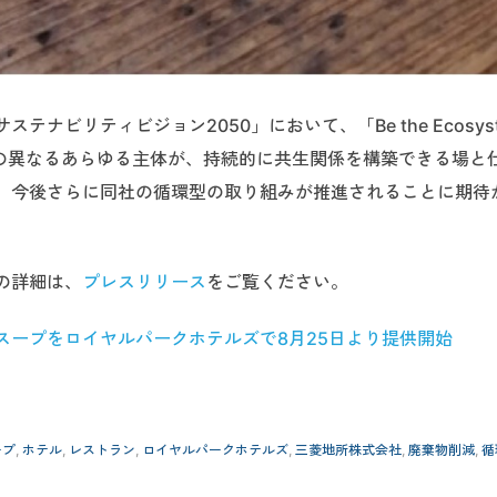
ビリティビジョン2050」において、「Be the Ecosyst
立場の異なるあらゆる主体が、持続的に共生関係を構築できる場と
。今後さらに同社の循環型の取り組みが推進されることに期待
の詳細は、
プレスリリース
をご覧ください。
スープをロイヤルパークホテルズで8月25日より提供開始
ープ
,
ホテル
,
レストラン
,
ロイヤルパークホテルズ
,
三菱地所株式会社
,
廃棄物削減
,
循