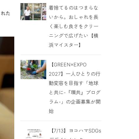
着捨てるのはつまらな
された
いから。おしゃれを長
く楽しむ良さをクリー
ニングで広げたい【横
浜マイスター】
【GREEN×EXPO
2027】一人ひとりの行
動変容を目指す「地球
と共に-『環共』プログ
ラム-」の企画募集が開
始
【7/13】ヨコハマSDGs