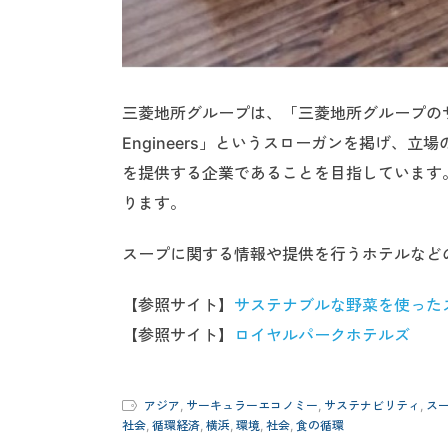
三菱地所グループは、「三菱地所グループのサステナ
Engineers」というスローガンを掲げ、
を提供する企業であることを目指しています
ります。
スープに関する情報や提供を行うホテルなど
【参照サイト】
サステナブルな野菜を使った
【参照サイト】
ロイヤルパークホテルズ
アジア
,
サーキュラーエコノミー
,
サステナビリティ
,
ス
社会
,
循環経済
,
横浜
,
環境
,
社会
,
食の循環