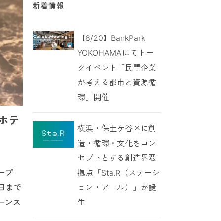
新着情報
【8/20】BankPark
YOKOHAMAにてトー
クイベント「民間企業
が考える都市と資源循
環」開催
ホテ
横浜・保土ケ谷区に創
造・循環・文化をコン
セプトとする創造界隈
拠点「Sta.R（ステーシ
ープ
ョン・アール）」が誕
日まで
生
ーンス