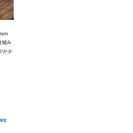
em
仕組み
がかか
環型