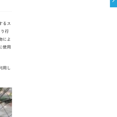
するス
より行
物によ
に使用
利用し