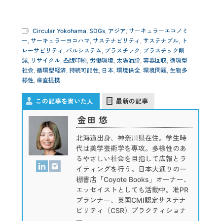
Circular Yokohama
,
SDGs
,
アジア
,
サーキュラーエコノミ
ー
,
サーキュラーヨコハマ
,
サステナビリティ
,
サステナブル
,
ト
レーサビリティ
,
パルシステム
,
プラスチック
,
プラスチック削
減
,
リサイクル
,
凸版印刷
,
労働環境
,
太陽油脂
,
容器回収
,
循環型
社会
,
循環型経済
,
持続可能性
,
日本
,
環境保全
,
環境問題
,
生物多
様性
,
産直提携
この記事を書いた人
最新の記事
金田 悠
北海道出身、神奈川県在住。学生時
代は美学芸術学を専攻。多様性のあ
るやさしい社会を目指して広報とラ
イティングを行う。日本大通りの一
棚書店「Coyote Books」オーナー、
エッセイストとしても活動中。准PR
プランナー、英国CMI認定サステナ
ビリティ（CSR）プラクティショナ
ー