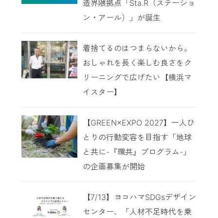
造界隈拠点「Sta.R（ステーショ
ン・アール）」が誕生
着捨てるのはつまらないから。
おしゃれを長く楽しむ良さをク
リーニングで広げたい【横浜マ
イスター】
【GREEN×EXPO 2027】一人ひ
とりの行動変容を目指す「地球
と共に-『環共』プログラム-」
の企画募集が開始
【7/13】ヨコハマSDGsデザイン
センター、「人材不足時代を乗