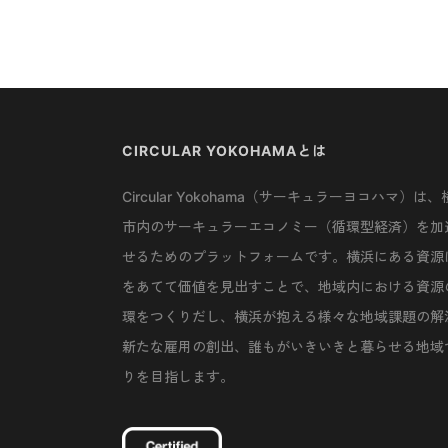
CIRCULAR YOKOHAMAとは
Circular Yokohama（サーキュラーヨコハマ）は、
市内のサーキュラーエコノミー（循環型経済）を加
せるためのプラットフォームです。横浜にある資源
をあてて価値を見出すことで、地域内における資源
環をつくりだし、横浜が抱える様々な地域課題の解
新たな雇用の創出、誰もがいきいきと暮らせる地域
りを目指します。