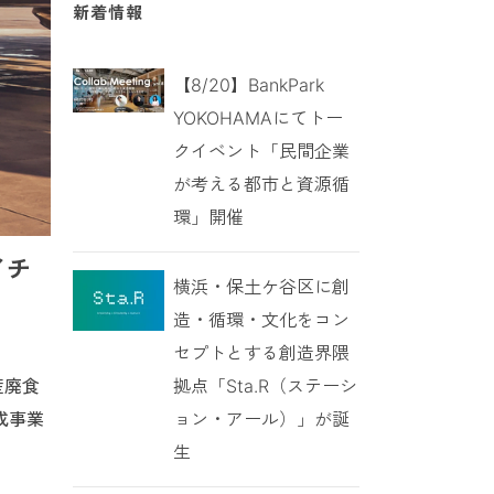
新着情報
【8/20】BankPark
YOKOHAMAにてトー
クイベント「民間企業
が考える都市と資源循
環」開催
イチ
横浜・保土ケ谷区に創
造・循環・文化をコン
セプトとする創造界隈
拠点「Sta.R（ステーシ
産廃食
ョン・アール）」が誕
成事業
生