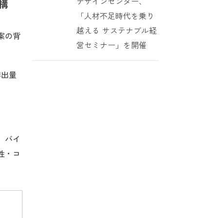
デザインセンター、
構
「人材不足時代を乗り
越える サステナブル経
案の背
営セミナー」を開催
排出量
、バイ
性・コ