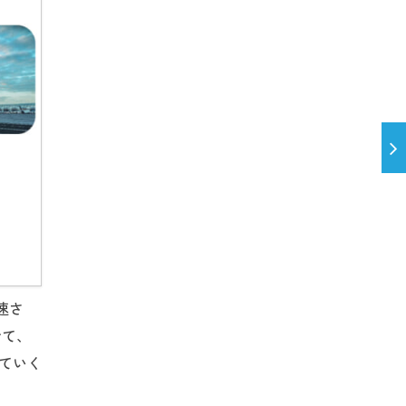
速さ
せて、
ていく