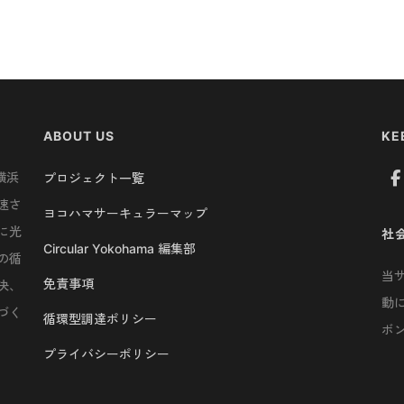
ABOUT US
KE
横浜
プロジェクト一覧
速さ
ヨコハマサーキュラーマップ
に光
社
Circular Yokohama 編集部
の循
当
免責事項
決、
動
づく
循環型調達ポリシー
ボ
プライバシーポリシー