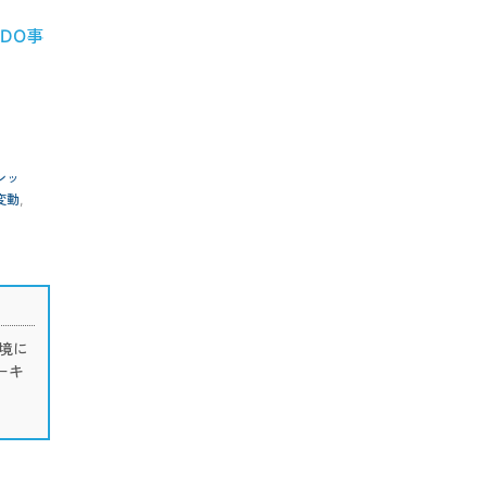
DO事
シッ
変動
,
境に
ーキ