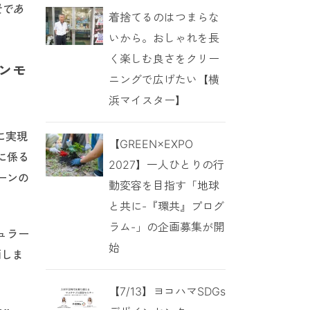
社であ
着捨てるのはつまらな
いから。おしゃれを長
く楽しむ良さをクリー
ンモ
ニングで広げたい【横
浜マイスター】
に実現
【GREEN×EXPO
に係る
2027】一人ひとりの行
ーンの
動変容を目指す「地球
と共に-『環共』プログ
ラム-」の企画募集が開
ュラー
始
画しま
【7/13】ヨコハマSDGs