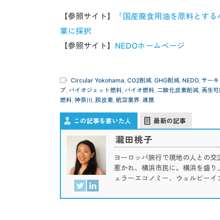
【参照サイト】
「国産廃食用油を原料とする
業に採択
【参照サイト】
NEDOホームページ
Circular Yokohama
,
CO2削減
,
GHG削減
,
NEDO
,
サーキ
プ
,
バイオジェット燃料
,
バイオ燃料
,
二酸化炭素削減
,
再生可
燃料
,
神奈川
,
脱炭素
,
航空業界
,
連携
この記事を書いた人
最新の記事
瀧田桃子
ヨーロッパ旅行で現地の人との交
惹かれ、横浜市民に。横浜を盛り
ュラーエコノミー、ウェルビーイ