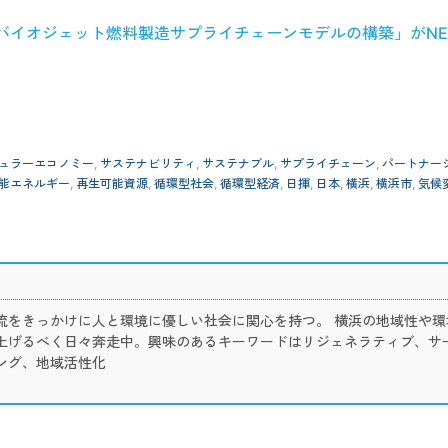
バイオジェット燃料製造サプライチェーンモデルの構築」がNE
ュラーエコノミー
,
サステナビリティ
,
サステナブル
,
サプライチェーン
,
パートナー
能エネルギー
,
再生可能資源
,
循環型社会
,
循環型経済
,
日揮
,
日本
,
横浜
,
横浜市
,
気候
流をきっかけに人と環境に優しい社会に関心を持つ。 横浜の地域性や環
上げるべく日々奔走中。興味のあるキーワードはリジェネラティブ、サ
ング、地域活性化