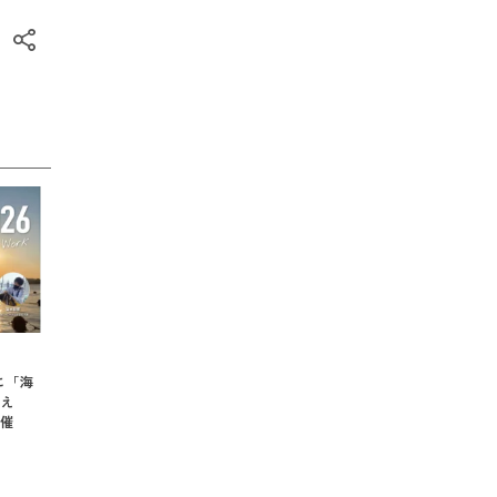
に「海
え
催