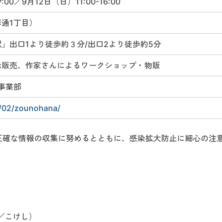
7:00／9月12日（日）11:00-16:00
通1丁目）
」出口1より徒歩約３分/出口2より徒歩約5分
示販売、作家さんによるワークショップ・物販
é事業部
8/02/zounohana/
正確な情報の収集に努めるとともに、感染拡大防止に細心の注
／こけし）