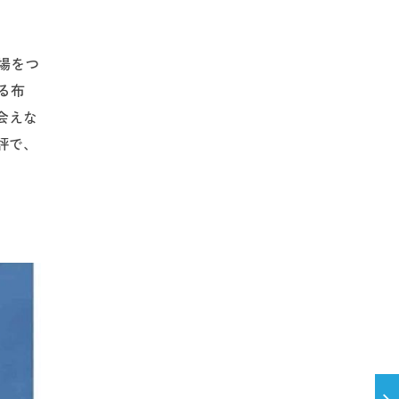
場をつ
る布
会えな
評で、