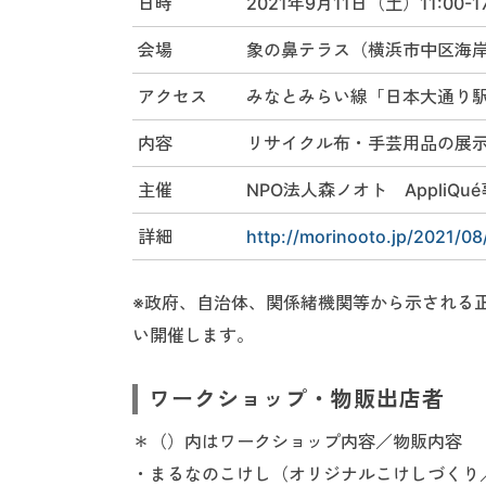
日時
2021年9月11日（土）11:00-1
会場
象の鼻テラス（横浜市中区海岸
アクセス
みなとみらい線「日本大通り駅
内容
リサイクル布・手芸用品の展
主催
NPO法人森ノオト AppliQu
詳細
http://morinooto.jp/2021/0
※政府、自治体、関係緒機関等から示される
い開催します。
ワークショップ・物販出店者
＊（）内はワークショップ内容／物販内容
・まるなのこけし（オリジナルこけしづくり