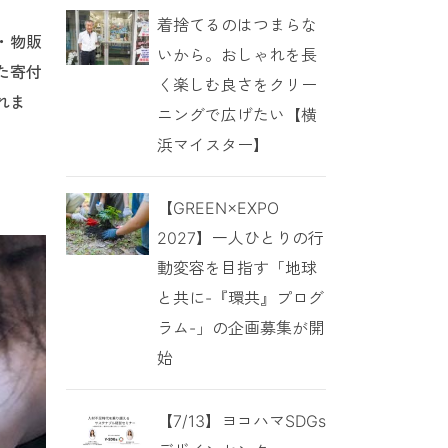
着捨てるのはつまらな
・物販
いから。おしゃれを長
た寄付
く楽しむ良さをクリー
れま
ニングで広げたい【横
浜マイスター】
【GREEN×EXPO
2027】一人ひとりの行
動変容を目指す「地球
と共に-『環共』プログ
ラム-」の企画募集が開
始
【7/13】ヨコハマSDGs