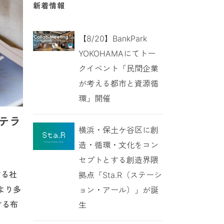
新着情報
【8/20】BankPark
YOKOHAMAにてトー
クイベント「民間企業
が考える都市と資源循
環」開催
鼻テラ
横浜・保土ケ谷区に創
造・循環・文化をコン
セプトとする創造界隈
ぐる社
拠点「Sta.R（ステーシ
より多
ョン・アール）」が誕
ぐる布
生