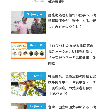
都の可能性
廃棄物処理を憧れの仕事へ。横
浜環境保全が「想造」する、新
しいカタチのやさしさ
【12/7-8】かながわ脱炭素市
民フォーラム、U35を対象に
「かながわユース気候会議」を
開催
神奈川県、環境活動の知識と実
践事例を学ぶ「環境学習リーダ
ー養成講座」の受講者を募集
【9/27まで】
台湾・国立中山大学による、横