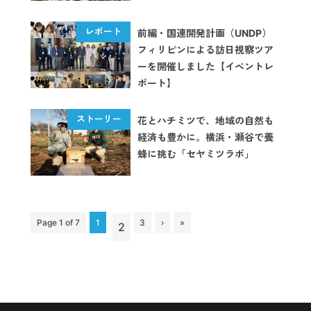
前編・国連開発計画（UNDP）
フィリピンによる訪日視察ツア
ーを開催しました【イベントレ
ポート】
花とハチミツで、地域の自然も
経済も豊かに。横浜・瀬谷で養
蜂に挑む「セヤミツラボ」
Page 1 of 7
1
3
›
»
2