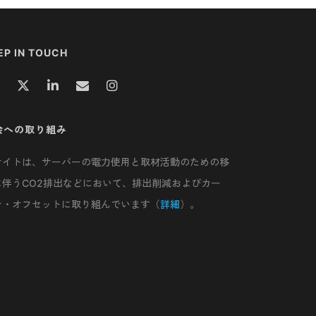
EP IN TOUCH
会への取り組み
サイトは、サーバーの電力使用と取材活動のための移
に伴うCO2排出などにおいて、排出削減およびカー
ン・オフセットに取り組んでいます（
詳細
）。