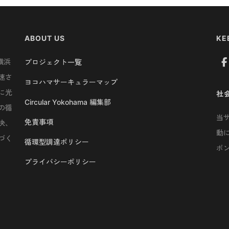
ABOUT US
KE
横浜
プロジェクト一覧
速さ
ヨコハマサーキュラーマップ
に光
社
Circular Yokohama 編集部
の循
当
免責事項
決、
動
づく
循環型調達ポリシー
ボ
プライバシーポリシー