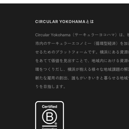
CIRCULAR YOKOHAMAとは
Circular Yokohama（サーキュラーヨコハマ）は、
市内のサーキュラーエコノミー（循環型経済）を加
せるためのプラットフォームです。横浜にある資源
をあてて価値を見出すことで、地域内における資源
環をつくりだし、横浜が抱える様々な地域課題の解
新たな雇用の創出、誰もがいきいきと暮らせる地域
りを目指します。