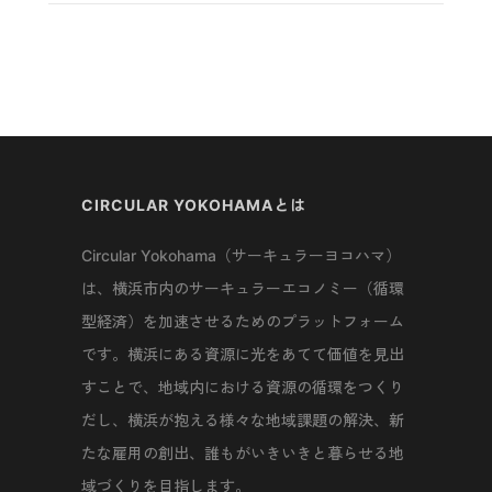
CIRCULAR YOKOHAMAとは
Circular Yokohama（サーキュラーヨコハマ）
は、横浜市内のサーキュラーエコノミー（循環
型経済）を加速させるためのプラットフォーム
です。横浜にある資源に光をあてて価値を見出
すことで、地域内における資源の循環をつくり
だし、横浜が抱える様々な地域課題の解決、新
たな雇用の創出、誰もがいきいきと暮らせる地
域づくりを目指します。