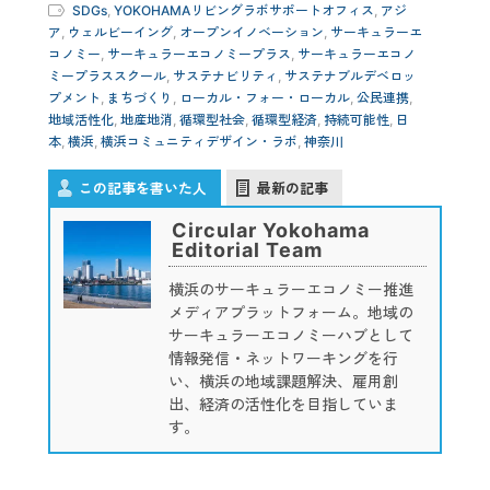
SDGs
,
YOKOHAMAリビングラボサポートオフィス
,
アジ
ア
,
ウェルビーイング
,
オープンイノベーション
,
サーキュラーエ
コノミー
,
サーキュラーエコノミープラス
,
サーキュラーエコノ
ミープラススクール
,
サステナビリティ
,
サステナブルデベロッ
プメント
,
まちづくり
,
ローカル・フォー・ローカル
,
公民連携
,
地域活性化
,
地産地消
,
循環型社会
,
循環型経済
,
持続可能性
,
日
本
,
横浜
,
横浜コミュニティデザイン・ラボ
,
神奈川
この記事を書いた人
最新の記事
Circular Yokohama
Editorial Team
横浜のサーキュラーエコノミー推進
メディアプラットフォーム。地域の
サーキュラーエコノミーハブとして
情報発信・ネットワーキングを行
い、横浜の地域課題解決、雇用創
出、経済の活性化を目指していま
す。