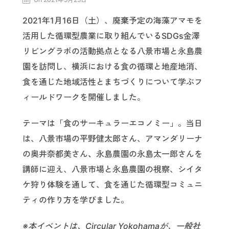
2021年1月16日（土）、廃棄予定の海藻アマモを
活用した循環型農業に取り組んでいるSDGs金澤
リビングラボの活動拠点となる八景市場と永島農
園を訪問し、横浜における食の循環と地産地消、
食を通じた地域活性とまちづくりについて学ぶフ
ィールドワークを開催しました。
テーマは「食のサーキュラーエコノミー」。当日
は、八景市場の平野健太郎さん、アマンダリーナ
の奥井奈都美さん
、
永島農園の永島太一郎さんを
講師に迎え、八景市場と永島農園の視察、シイタ
ケ狩り体験を通して、食を通じた循環型コミュニ
ティの作り方を学びました。
※本イベントは、Circular Yokohamaが、一般社