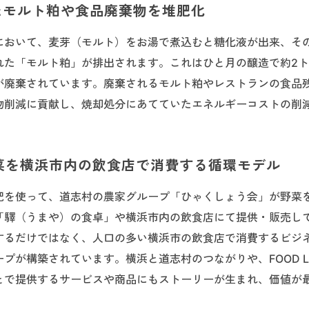
れたモルト粕や食品廃棄物を堆肥化
において、麦芽（モルト）をお湯で煮込むと糖化液が出来、そ
れた「モルト粕」が排出されます。これはひと月の醸造で約2
が廃棄されています。廃棄されるモルト粕やレストランの食品
物削減に貢献し、焼却処分にあてていたエネルギーコストの削
野菜を横浜市内の飲食店で消費する循環モデル
肥を使って、道志村の農家グループ「ひゃくしょう会」が野菜
「驛（うまや）の食卓」や横浜市内の飲食店にて提供・販売し
するだけではなく、人口の多い横浜市の飲食店で消費するビジ
プが構築されています。横浜と道志村のつながりや、FOOD L
とで提供するサービスや商品にもストーリーが生まれ、価値が