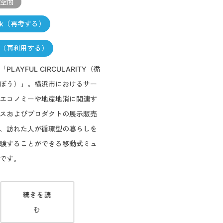
・空間
ink（再考する）
se（再利用する）
PLAYFUL CIRCULARITY（循
ぼう）」。横浜市におけるサー
エコノミーや地産地消に関連す
スおよびプロダクトの展示販売
、訪れた人が循環型の暮らしを
験することができる移動式ミュ
です。
続きを読
む