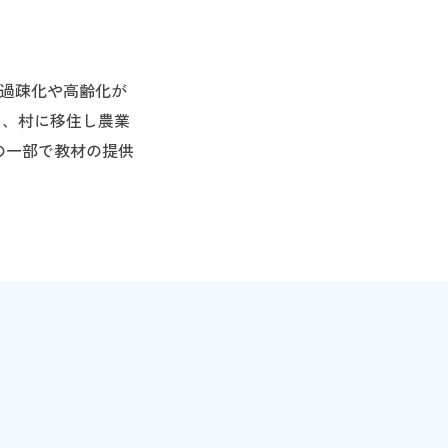
。過疎化や高齢化が
り、村に移住し農業
の一部で教材の提供