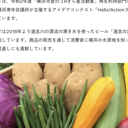
は、令和2年度「横浜市食の３Rきら星活動賞」再生利用部門に
浜青年会議所が主催するアイデアコンテスト「Hello!Actio
ています。
では2016年より道志川の源流の湧き水を使ったビール「道志
造しています。商品の販売を通じて消費者に横浜の水源地を知
見直しにも貢献しています。