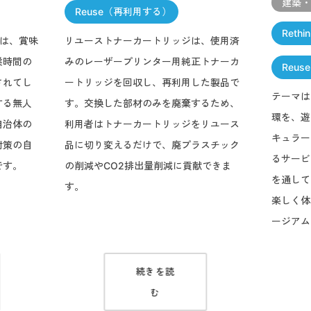
建築
Reuse（再利用する）
Reth
」は、賞味
リユーストナーカートリッジは、使用済
業時間の
みのレーザープリンター用純正トナーカ
Reu
されてし
ートリッジを回収し、再利用した製品で
テーマは「
する無人
す。交換した部材のみを廃棄するため、
環を、遊
自治体の
利用者はトナーカートリッジをリユース
キュラー
対策の自
品に切り変えるだけで、廃プラスチック
るサービ
です。
の削減やCO2排出量削減に貢献できま
を通して
す。
楽しく体
ージアム
続きを読
む