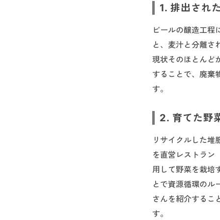
1. 排出さ
ビールの醸造工程
と、麦汁と分離さ
現状そのほとんど
することで、廃棄
す。
2. 育てた
リサイクルした堆
を直営レストラン
用して野菜を栽培
とで資源循環のルー
さんを紹介するこ
す。